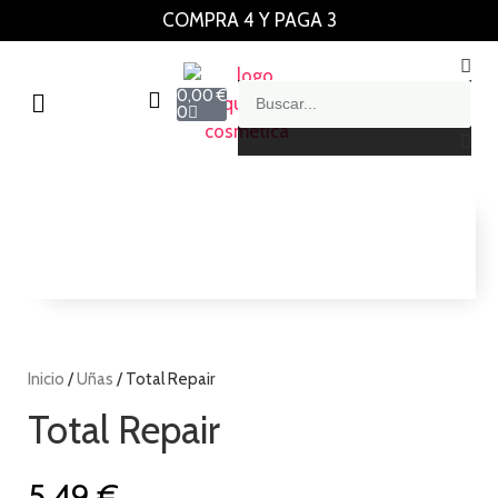
COMPRA 4 Y PAGA 3
0,00
€
0
Inicio
/
Uñas
/ Total Repair
Total Repair
5,49
€