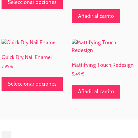
producto
Seleccionar opciones
tiene
Añadir al carrito
múltiples
variantes.
Las
opciones
se
pueden
Quick Dry Nail Enamel
elegir
Mattifying Touch Redesign
3,99
€
en
5,49
€
Este
la
producto
Seleccionar opciones
página
tiene
Añadir al carrito
de
múltiples
producto
variantes.
Las
opciones
se
pueden