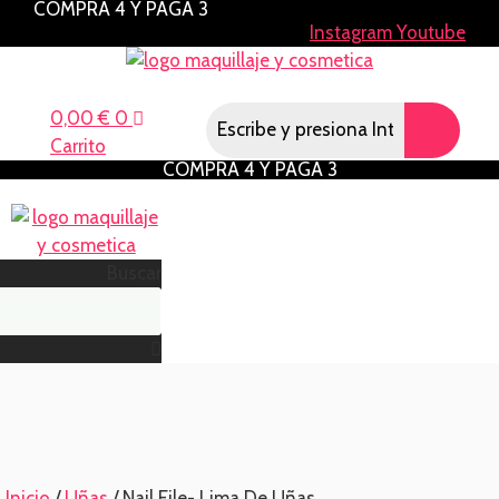
COMPRA 4 Y PAGA 3
Saltar
Instagram
Youtube
al
contenido
Menú
0,00
€
0
Carrito
COMPRA 4 Y PAGA 3
Menú
Buscar
Inicio
/
Uñas
/ Nail File- Lima De Uñas