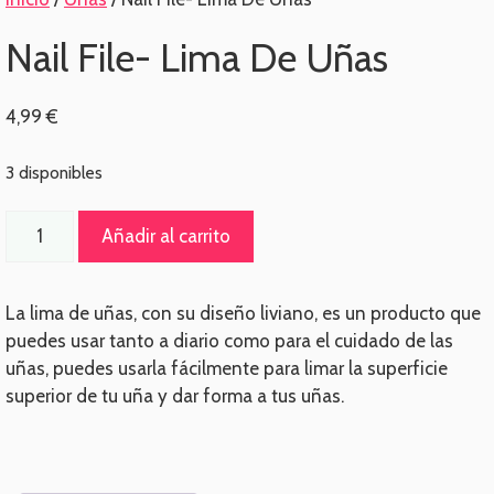
Nail File- Lima De Uñas
4,99
€
3 disponibles
Nail
Añadir al carrito
File-
Lima
De
La lima de uñas, con su diseño liviano, es un producto que
Uñas
puedes usar tanto a diario como para el cuidado de las
cantidad
uñas, puedes usarla fácilmente para limar la superficie
superior de tu uña y dar forma a tus uñas.