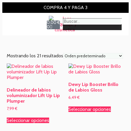
COMPRA 4 Y PAGA 3
0,00
€
0
Mostrando los 21 resultados
Dewy Lip Booster Brillo
Delineador de labios
de Labios Gloss
voluminizador Lift Up Lip
6,49
€
Plumper
7,99
€
Seleccionar opciones
Seleccionar opciones