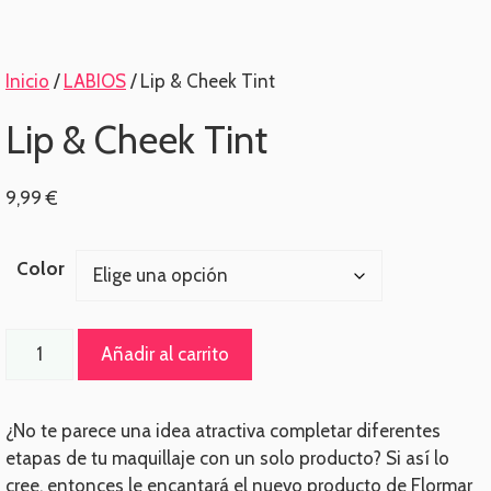
Inicio
/
LABIOS
/ Lip & Cheek Tint
Lip & Cheek Tint
9,99
€
Color
Lip
Añadir al carrito
&
Cheek
Tint
¿No te parece una idea atractiva completar diferentes
cantidad
etapas de tu maquillaje con un solo producto? Si así lo
cree, entonces le encantará el nuevo producto de Flormar