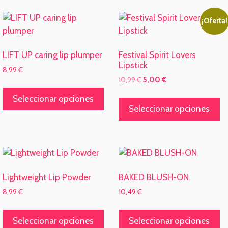
¡Oferta!
LIFT UP caring lip plumper
Festival Spirit Lovers
Lipstick
8,99
€
El
El
10,99
€
5,00
€
Este
precio
precio
Es
producto
Seleccionar opciones
original
actual
pr
Seleccionar opciones
tiene
era:
es:
ti
10,99 €.
5,00 €.
múltiples
mú
variantes.
va
Las
L
opciones
o
se
Lightweight Lip Powder
BAKED BLUSH-ON
se
pueden
8,99
€
10,49
€
p
elegir
Este
Es
el
en
producto
pr
Seleccionar opciones
Seleccionar opciones
e
la