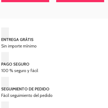
tiene
ti
la
página
múltiples
mú
pá
de
variantes.
va
d
producto
Las
L
pr
opciones
o
se
se
pueden
p
ENTREGA GRÁTIS
elegir
el
Sin importe mínimo
en
e
la
la
página
pá
PAGO SEGURO
de
d
100 % seguro y fácil​
producto
pr
SEGUIMIENTO DE PEDIDO
Fácil seguimiento del pedido