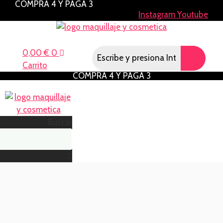
COMPRA 4 Y PAGA 3
Saltar
Instagram
Youtube
al
contenido
Menú
0,00
€
0
Carrito
COMPRA 4 Y PAGA 3
Menú
Buscar