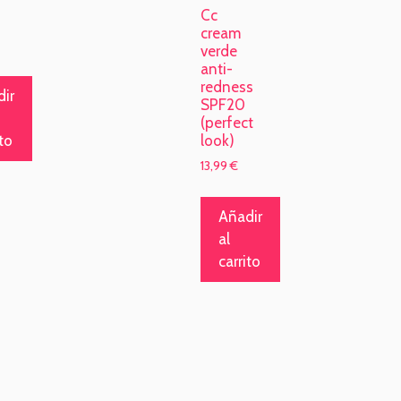
Cc
cream
verde
anti-
redness
ir
SPF20
(perfect
look)
ito
13,99
€
Añadir
al
carrito