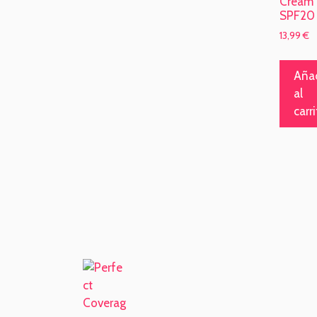
Cream
SPF20
13,99
€
Añad
al
carr