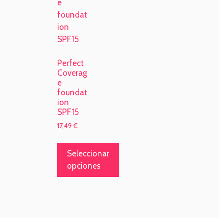
Perfect
Coverag
e
foundat
ion
SPF15
17,49
€
Seleccionar
opciones