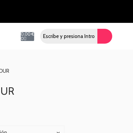
0,00
€
0
TOUR
OUR