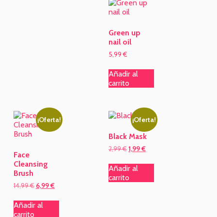
Green up
nail oil
5,99
€
Añadir al
carrito
¡Oferta!
¡Oferta!
Black Mask
2,99
€
1,99
€
Face
Cleansing
Añadir al
Brush
carrito
14,99
€
6,99
€
Añadir al
carrito